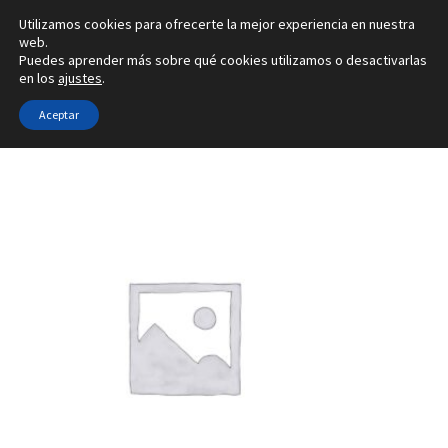
Utilizamos cookies para ofrecerte la mejor experiencia en nuestra
Ir
Ir
web.
Menú
Puedes aprender más sobre qué cookies utilizamos o desactivarlas
a
al
en los
ajustes
.
la
contenido
Inicio
navegación
Aceptar
Inicio
Tipo de joya
Configuradores de pendientes
3X
Alianzas
Anillos
Pendientes
Colgantes
Sobre nosotros