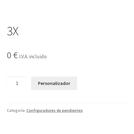
Contactar
3X
0
€
I.V.A. incluido
3X
Personalizador
cantidad
Categoría:
Configuradores de pendientes