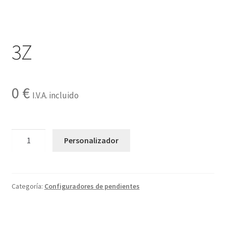
Contactar
3Z
0
€
I.V.A. incluido
3Z
Personalizador
cantidad
Categoría:
Configuradores de pendientes