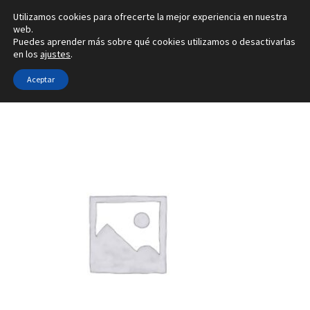
Utilizamos cookies para ofrecerte la mejor experiencia en nuestra
Ir
Ir
web.
Menú
Puedes aprender más sobre qué cookies utilizamos o desactivarlas
a
al
en los
ajustes
.
la
contenido
Inicio
navegación
Aceptar
Inicio
Tipo de joya
Configuradores de pendientes
3Z
Alianzas
Anillos
Pendientes
Colgantes
Sobre nosotros