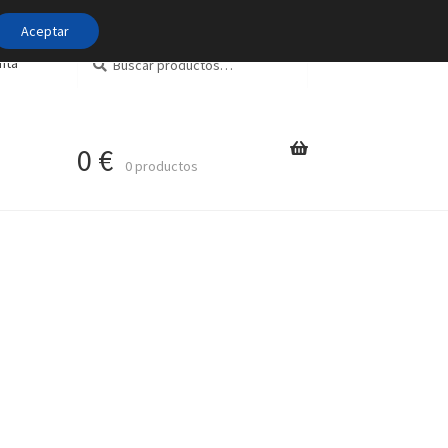
Aceptar
Buscar
Buscar
nta
por:
0
€
0 productos