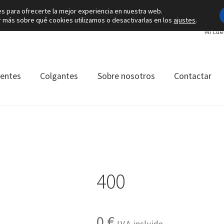
es para ofrecerte la mejor experiencia en nuestra web.
más sobre qué cookies utilizamos o desactivarlas en los
ajustes
.
Mi cue
ientes
Colgantes
Sobre nosotros
Contactar
400
0
€