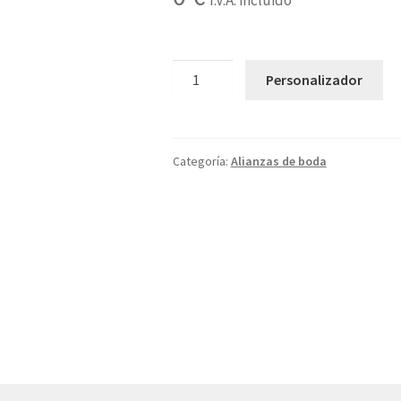
I.V.A. incluido
400
Personalizador
cantidad
Categoría:
Alianzas de boda