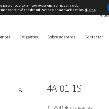
es para ofrecerte la mejor experiencia en nuestra web.
más sobre qué cookies utilizamos o desactivarlas en los
ajustes
.
Mi cue
ientes
Colgantes
Sobre nosotros
Contactar
4A-01-1S
1.290
€