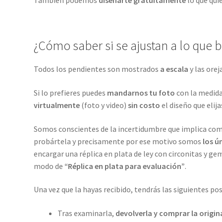
También podemos
diseñarte gratuitamente
lo que qui
¿Cómo saber si se ajustan a lo que 
Todos los pendientes son mostrados
a escala
y las ore
Si lo prefieres puedes
mandarnos tu foto
con la medida
virtualmente
(foto y video)
sin costo
el diseño que elija
Somos conscientes de la incertidumbre que implica comp
probártela y precisamente por ese motivo somos
los ú
encargar una réplica en plata de ley con circonitas y gem
modo de
“Réplica en plata para evaluación”
.
Una vez que la hayas recibido, tendrás las siguientes pos
Tras examinarla,
devolverla y comprar la origin