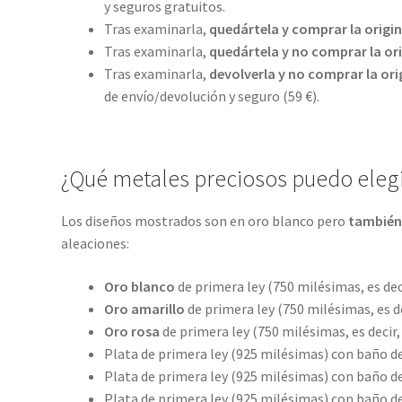
y seguros gratuitos.
Tras examinarla,
quedártela y comprar la origin
Tras examinarla,
quedártela y no comprar la ori
Tras examinarla,
devolverla y no comprar la ori
de envío/devolución y seguro (59 €).
¿Qué metales preciosos puedo elegi
Los diseños mostrados son en oro blanco pero
también
aleaciones:
Oro blanco
de primera ley (750 milésimas, es dec
Oro amarillo
de primera ley (750 milésimas, es d
Oro rosa
de primera ley (750 milésimas, es decir
Plata de primera ley (925 milésimas) con baño de
Plata de primera ley (925 milésimas) con baño de
Plata de primera ley (925 milésimas) con baño de