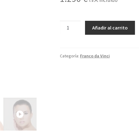
I.V.A. incluido
4A-
Añadir al carrito
01-
1S
cantidad
Categoría:
Franco da Vinci