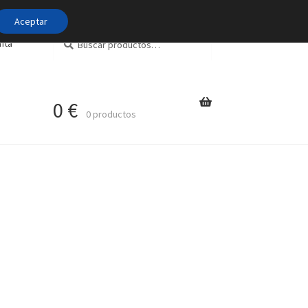
Aceptar
Buscar
Buscar
nta
por:
0
€
0 productos