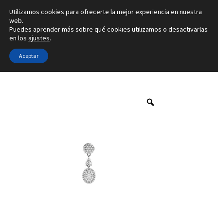
Utilizamos cookies para ofrecerte la mejor experiencia en nuestra
Ir
Ir
web.
Menú
Puedes aprender más sobre qué cookies utilizamos o desactivarlas
a
al
en los
ajustes
.
la
contenido
Inicio
navegación
Aceptar
Inicio
Marca
Franco da Vinci
4A-01-3b
Alianzas
Anillos
Pendientes
Colgantes
Sobre nosotros