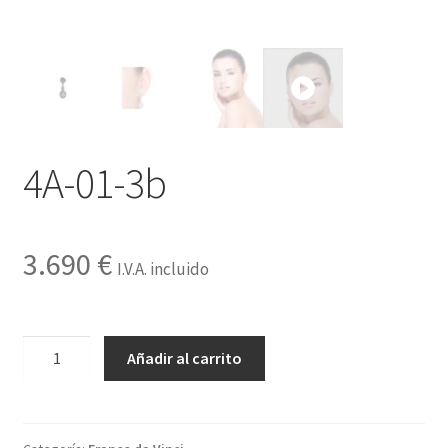
Contactar
4A-01-3b
3.690
€
I.V.A. incluido
4A-
Añadir al carrito
01-
3b
cantidad