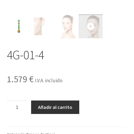
Contactar
4G-01-4
1.579
€
I.V.A. incluido
4G-
Añadir al carrito
01-
4
cantidad