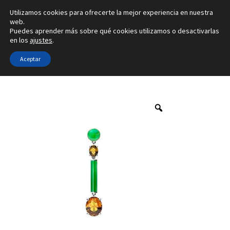
Utilizamos cookies para ofrecerte la mejor experiencia en nuestra
Ir
Ir
web.
Menú
Puedes aprender más sobre qué cookies utilizamos o desactivarlas
a
al
en los
ajustes
.
la
contenido
Inicio
navegación
Aceptar
Inicio
Marca
Franco da Vinci
4G-01-4
Alianzas
Anillos
Pendientes
Colgantes
Sobre nosotros