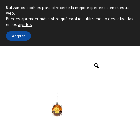
Utilizamos cookies para ofrecerte la mejor experiencia en nuestra
Ir
Ir
web.
Menú
Puedes aprender más sobre qué cookies utilizamos o desactivarlas
a
al
en los
ajustes
.
la
contenido
Inicio
navegación
Aceptar
Inicio
Marca
Franco da Vinci
4G01-1C
Alianzas
Anillos
Pendientes
Colgantes
Sobre nosotros