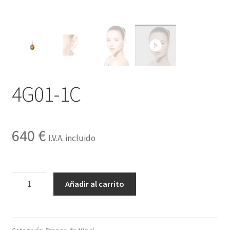
Contactar
4G01-1C
640
€
I.V.A. incluido
4G01-
Añadir al carrito
1C
cantidad