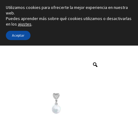
Utilizamos cookies para ofrecerte la mejor experiencia en nuestra
Ir
Ir
web.
Menú
Puedes aprender más sobre qué cookies utilizamos o desactivarlas
a
al
en los
ajustes
.
la
contenido
Inicio
navegación
Aceptar
Inicio
Marca
Franco da Vinci
4M-01-2
Alianzas
Anillos
Pendientes
Colgantes
Sobre nosotros