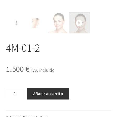
Contactar
4M-01-2
1.500
€
I.V.A. incluido
4M-
Añadir al carrito
01-
2
cantidad