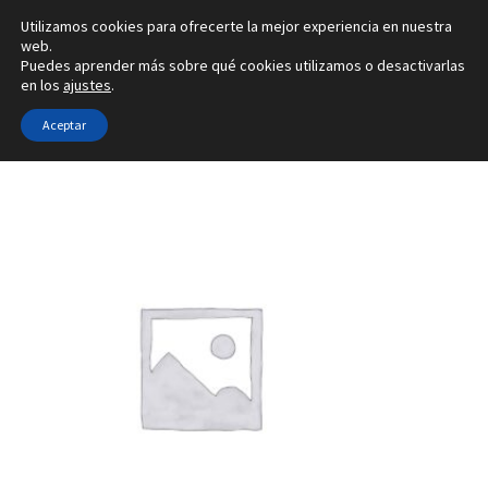
Utilizamos cookies para ofrecerte la mejor experiencia en nuestra
Ir
Ir
web.
Menú
Puedes aprender más sobre qué cookies utilizamos o desactivarlas
a
al
en los
ajustes
.
la
contenido
Inicio
navegación
Aceptar
Inicio
Tipo de joya
Configuradores de pendientes
4S
Alianzas
Anillos
Pendientes
Colgantes
Sobre nosotros