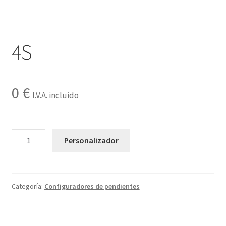
Contactar
4S
0
€
I.V.A. incluido
4S
Personalizador
cantidad
Categoría:
Configuradores de pendientes