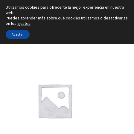
Utilizamos cookies para ofrecerte la mejor experiencia en nuestra
Ir
Ir
web.
Menú
Puedes aprender más sobre qué cookies utilizamos o desactivarlas
a
al
en los
ajustes
.
la
contenido
Inicio
navegación
Aceptar
Inicio
Tipo de joya
Configuradores de pendientes
4T
Alianzas
Anillos
Pendientes
Colgantes
Sobre nosotros