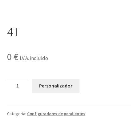
Contactar
4T
0
€
I.V.A. incluido
4T
Personalizador
cantidad
Categoría:
Configuradores de pendientes