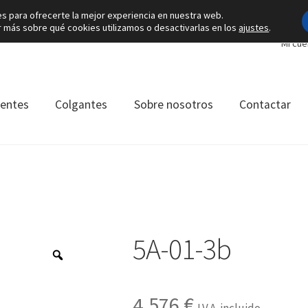
es para ofrecerte la mejor experiencia en nuestra web.
más sobre qué cookies utilizamos o desactivarlas en los
ajustes
.
Mi cue
ientes
Colgantes
Sobre nosotros
Contactar
5A-01-3b
4.576
€