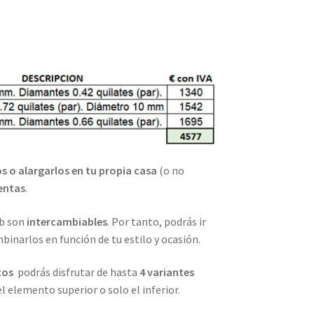
 o alargarlos en tu propia casa
(o no
entas
.
eb son
intercambiables
. Por tanto, podrás ir
narlos en función de tu estilo y ocasión.
tos
podrás disfrutar de hasta
4 variantes
 elemento superior o solo el inferior.