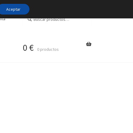
Aceptar
Buscar
Buscar
nta
por:
0
€
0 productos