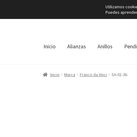
Utilizamos cooki
Puedes aprender 
Ir
Ir
a
al
la
contenido
navegación
Inicio
Alianzas
Anillos
Pend
Inicio
Marca
Franco da Vinci
5A-01-3b