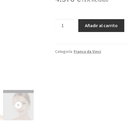
I.V.A. incluido
5A-
Añadir al carrito
01-
3b
cantidad
Categoría:
Franco da Vinci