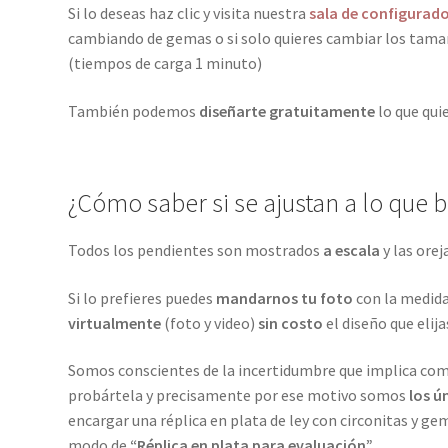
Si lo deseas haz clic y visita nuestra
sala de configurad
cambiando de gemas o si solo quieres cambiar los tamañ
(tiempos de carga 1 minuto)
También podemos
diseñarte gratuitamente
lo que qui
¿Cómo saber si se ajustan a lo que 
Todos los pendientes son mostrados
a escala
y las ore
Si lo prefieres puedes
mandarnos tu foto
con la medida
virtualmente
(foto y video)
sin costo
el diseño que elija
Somos conscientes de la incertidumbre que implica comp
probártela y precisamente por ese motivo somos
los ú
encargar una réplica en plata de ley con circonitas y gem
modo de
“Réplica en plata para evaluación”
.