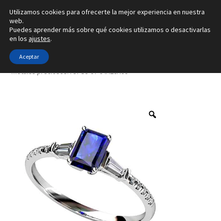
Utilizamos cookies para ofrecerte la mejor experiencia en nuestra
Ir
Ir
web.
Menú
Puedes aprender más sobre qué cookies utilizamos o desactivarlas
a
al
en los
ajustes
.
la
contenido
Inicio
navegación
Aceptar
Inicio
Tipo de joya
Anillos
Creado con 6 gemas y con 4
metales preciosos. ref-S9-07-64A20A06
Alianzas
Anillos
Pendientes
Colgantes
Sobre nosotros