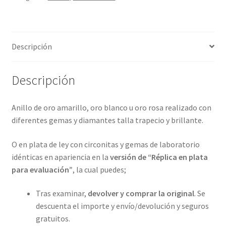
4
metales
preciosos.
Descripción
ref-
S9-
07-
Descripción
64A20A06
cantidad
Anillo de oro amarillo, oro blanco u oro rosa realizado con
diferentes gemas y diamantes talla trapecio y brillante.
O en plata de ley con circonitas y gemas de laboratorio
idénticas en apariencia en la
versión de “Réplica en plata
para evaluación”
, la cual puedes;
Tras examinar,
devolver y comprar la original
. Se
descuenta el importe y envío/devolución y seguros
gratuitos.