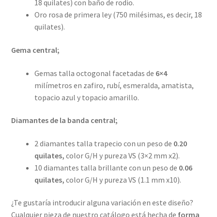
18 quilates) con baño de rodio.
Oro rosa de primera ley (750 milésimas, es decir, 18
quilates).
Gema central;
Gemas talla octogonal facetadas de
6×4
milímetros en zafiro, rubí, esmeralda, amatista,
topacio azul y topacio amarillo.
Diamantes de la banda central;
2 diamantes talla trapecio con un peso de
0.20
quilates,
color G/H y pureza VS (3×2 mm x2).
10 diamantes talla brillante con un peso de
0.06
quilates,
color G/H y pureza VS (1.1 mm x10).
¿Te gustaría introducir alguna variación en este diseño?
Cualquier pieza de nuestro catálogo está hecha de
forma