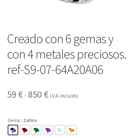
Contactar
Creado con 6 gemas y
con 4 metales preciosos.
ref-S9-07-64A20A06
Rango
59
€
850
€
-
I.V.A. incluido
de
precios:
Gema
: Zafiro
desde
59 €