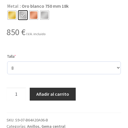
Metal
: Oro blanco 750 mm 18k
hasta
850 €
850
€
I.V.A. incluido
(required)
Talla
*
Creado
Añadir al carrito
con
6
gemas
y
SKU:
S9-07-B64A20A06-B
Categorías:
Anillos
,
Gema central
con