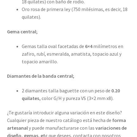
18 quilates) con baño de rodio.
Oro rosa de primera ley (750 milésimas, es decir, 18
quilates).
Gema central;
Gemas talla oval facetadas de
6×4
milímetros en
zafiro, rubí, esmeralda, amatista, topacio azul y
topacio amarillo.
Diamantes de la banda central;
2 diamantes talla baguette con un peso de
0.20
quilates,
color G/H y pureza VS (3×2 mm x8).
¿Te gustaría introducir alguna variación en este diseño?
Cualquier pieza de nuestro catálogo está hecha de
forma
artesanal
y puede manufacturarse con las
variaciones de
diseño, gemas, etc
que desees, contacta con nosotros