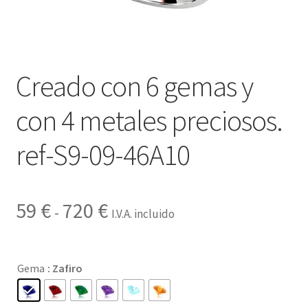
Contactar
Creado con 6 gemas y
con 4 metales preciosos.
ref-S9-09-46A10
Rango
59
€
720
€
-
I.V.A. incluido
de
precios:
Gema
: Zafiro
desde
59 €