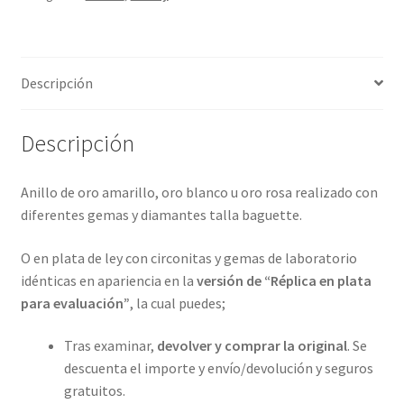
4
metales
preciosos.
Descripción
ref-
S9-
09-
Descripción
46A10
cantidad
Anillo de oro amarillo, oro blanco u oro rosa realizado con
diferentes gemas y diamantes talla baguette.
O en plata de ley con circonitas y gemas de laboratorio
idénticas en apariencia en la
versión de “Réplica en plata
para evaluación”
, la cual puedes;
Tras examinar,
devolver y comprar la original
. Se
descuenta el importe y envío/devolución y seguros
gratuitos.