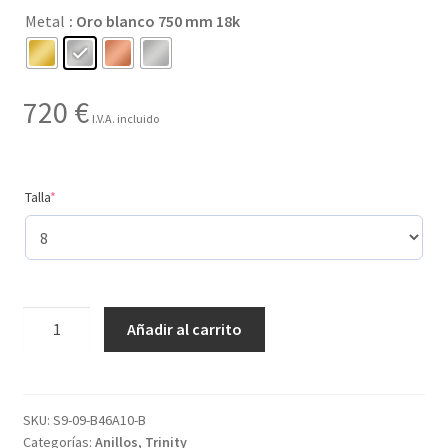
Metal
: Oro blanco 750 mm 18k
hasta
720 €
720
€
I.V.A. incluido
(required)
Talla
*
Creado
Añadir al carrito
con
6
gemas
y
SKU:
S9-09-B46A10-B
Categorías:
Anillos
,
Trinity
con