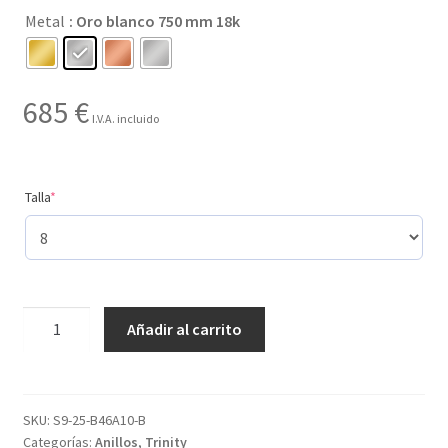
Metal
: Oro blanco 750 mm 18k
hasta
685 €
685
€
I.V.A. incluido
(required)
Talla
*
Creado
Añadir al carrito
con
8
gemas
y
SKU:
S9-25-B46A10-B
Categorías:
Anillos
,
Trinity
con