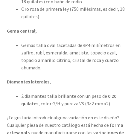
18 quilates) con baño de rodio.
Oro rosa de primera ley (750 milésimas, es decir, 18
quilates).
Gema central;
Gemas talla oval facetadas de
6×4
milímetros en
zafiro, rubí, esmeralda, amatista, topacio azul,
topacio amarillo citrino, cristal de roca y cuarzo
ahumado.
Diamantes laterales;
2 diamantes talla brillante con un peso de
0.20
quilates,
color G/H y pureza VS (3×2 mm x2).
¿Te gustaría introducir alguna variación en este diseño?
Cualquier pieza de nuestro catálogo está hecha de
forma
artesanal
y puede manufacturarse con las
variaciones de