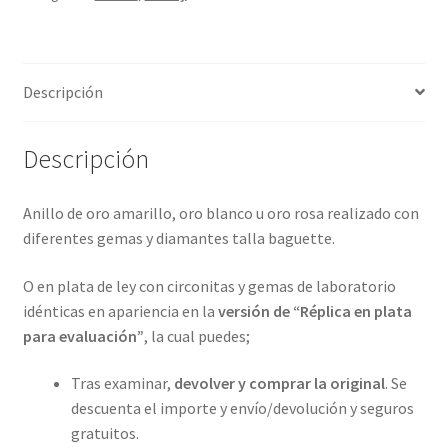
4
metales
preciosos.
Descripción
ref-
S9-
25-
Descripción
46A10
cantidad
Anillo de oro amarillo, oro blanco u oro rosa realizado con
diferentes gemas y diamantes talla baguette.
O en plata de ley con circonitas y gemas de laboratorio
idénticas en apariencia en la
versión de “Réplica en plata
para evaluación”
, la cual puedes;
Tras examinar,
devolver y comprar la original
. Se
descuenta el importe y envío/devolución y seguros
gratuitos.