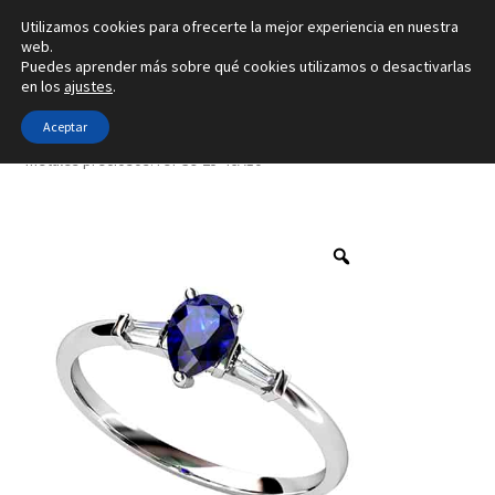
Utilizamos cookies para ofrecerte la mejor experiencia en nuestra
Ir
Ir
web.
Menú
Puedes aprender más sobre qué cookies utilizamos o desactivarlas
a
al
en los
ajustes
.
la
contenido
Inicio
navegación
Aceptar
Inicio
Tipo de joya
Anillos
Creado con 8 gemas y con 4
metales preciosos. ref-S9-25-46A10
Alianzas
Anillos
Pendientes
Colgantes
Sobre nosotros