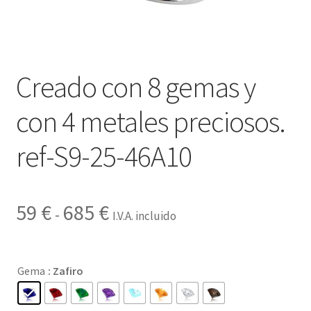
Contactar
Creado con 8 gemas y
con 4 metales preciosos.
ref-S9-25-46A10
Rango
59
€
685
€
-
I.V.A. incluido
de
precios:
Gema
: Zafiro
desde
59 €