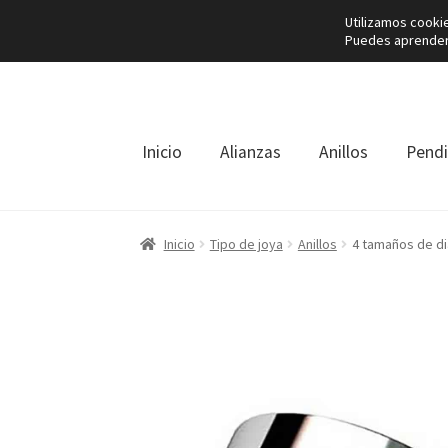
Utilizamos cooki
Puedes aprender 
Ir
Ir
a
al
la
contenido
navegación
Inicio
Alianzas
Anillos
Pend
Inicio
Tipo de joya
Anillos
4 tamaños de di