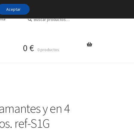
Aceptar
Buscar
Buscar
nta
por:
0
€
0 productos
amantes y en 4
os. ref-S1G