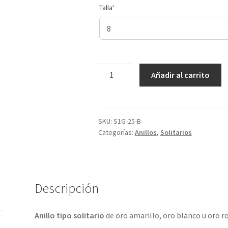
(required)
Talla
*
4
Añadir al carrito
tamaños
de
diamantes
y
SKU:
S1G-25-B
Categorías:
Anillos
,
Solitarios
en
4
metales
preciosos.
ref-
Descripción
S1G
cantidad
Anillo tipo solitario
de oro amarillo, oro blanco u oro ro