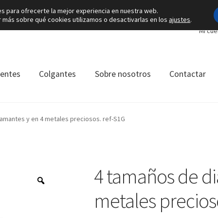
es para ofrecerte la mejor experiencia en nuestra web.
más sobre qué cookies utilizamos o desactivarlas en los
ajustes
.
Mi cue
ientes
Colgantes
Sobre nosotros
Contactar
amantes y en 4 metales preciosos. ref-S1G
4 tamaños de di
metales precios