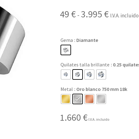
Rango
49
€
3.995
€
-
I.V.A. incluido
de
precios:
Gema
: Diamante
desde
49 €
Quilates talla brillante
: 0.25 quilat
hasta
3.995 €
Metal
: Oro blanco 750 mm 18k
1.660
€
I.V.A. incluido