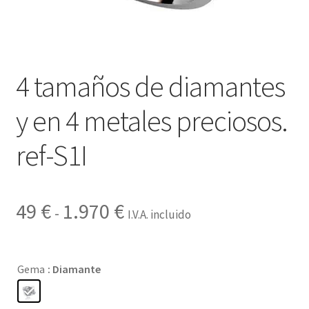
Contactar
4 tamaños de diamantes
y en 4 metales preciosos.
ref-S1I
Rango
49
€
1.970
€
-
I.V.A. incluido
de
precios:
Gema
: Diamante
desde
49 €