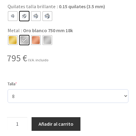
Quilates talla brillante
: 0.15 quilates (3.5 mm)
hasta
1.970 €
Metal
: Oro blanco 750 mm 18k
795
€
I.V.A. incluido
(required)
Talla
*
4
Añadir al carrito
tamaños
de