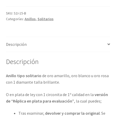
diamantes
y
SKU:
S1I-15-B
Categorías:
Anillos
,
Solitarios
en
4
metales
preciosos.
Descripción
ref-
S1I
cantidad
Descripción
Anillo tipo solitario
de oro amarillo, oro blanco u oro rosa
con 1 diamante talla brillante.
O en plata de ley con 1 circonita de 1º calidad en la
versión
de “Réplica en plata para evaluación”
, la cual puedes;
Tras examinar,
devolver y comprar la original
. Se