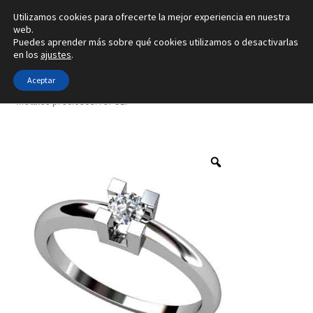
Utilizamos cookies para ofrecerte la mejor experiencia en nuestra
Ir
Ir
web.
Menú
Puedes aprender más sobre qué cookies utilizamos o desactivarlas
a
al
en los
ajustes
.
la
contenido
Inicio
navegación
Aceptar
Inicio
Tipo de joya
Anillos
4 tamaños de diamantes y en 4
metales preciosos. ref-S1I
Alianzas
Anillos
Pendientes
Colgantes
Sobre nosotros